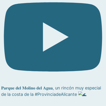
𝐏𝐚𝐫𝐪𝐮𝐞 𝐝𝐞𝐥 𝐌𝐨𝐥𝐢𝐧𝐨 𝐝𝐞𝐥 𝐀𝐠𝐮𝐚, un rincón muy especial
de la costa de la #ProvinciadeAlicante