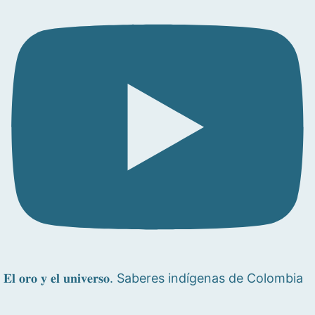
𝐄𝐥 𝐨𝐫𝐨 𝐲 𝐞𝐥 𝐮𝐧𝐢𝐯𝐞𝐫𝐬𝐨. Saberes indígenas de Colombia