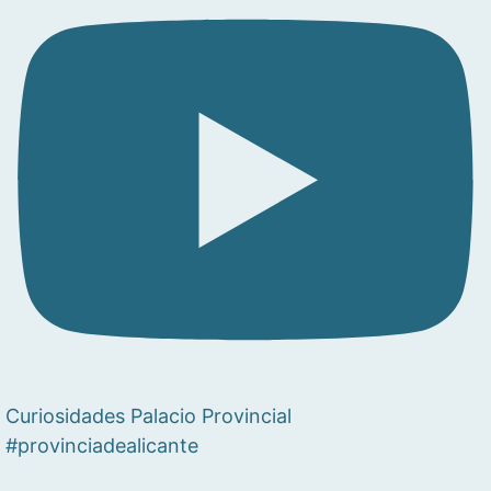
Curiosidades Palacio Provincial
#provinciadealicante