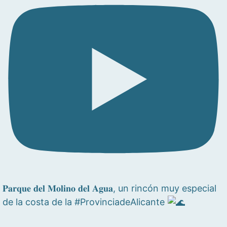
𝐏𝐚𝐫𝐪𝐮𝐞 𝐝𝐞𝐥 𝐌𝐨𝐥𝐢𝐧𝐨 𝐝𝐞𝐥 𝐀𝐠𝐮𝐚, un rincón muy especial
de la costa de la #ProvinciadeAlicante