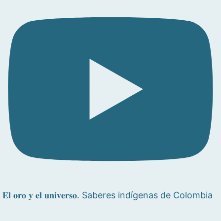
𝐄𝐥 𝐨𝐫𝐨 𝐲 𝐞𝐥 𝐮𝐧𝐢𝐯𝐞𝐫𝐬𝐨. Saberes indígenas de Colombia