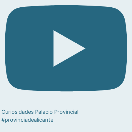
Curiosidades Palacio Provincial
#provinciadealicante