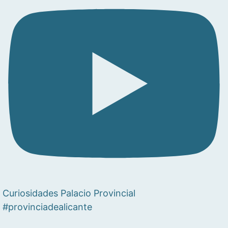
Curiosidades Palacio Provincial
#provinciadealicante