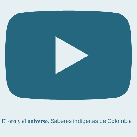
𝐄𝐥 𝐨𝐫𝐨 𝐲 𝐞𝐥 𝐮𝐧𝐢𝐯𝐞𝐫𝐬𝐨. Saberes indígenas de Colombia