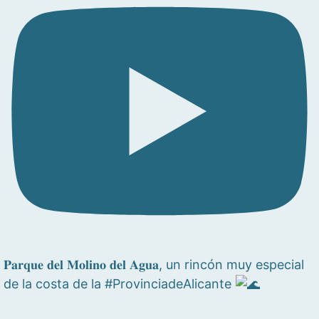
𝐏𝐚𝐫𝐪𝐮𝐞 𝐝𝐞𝐥 𝐌𝐨𝐥𝐢𝐧𝐨 𝐝𝐞𝐥 𝐀𝐠𝐮𝐚, un rincón muy especial
de la costa de la #ProvinciadeAlicante