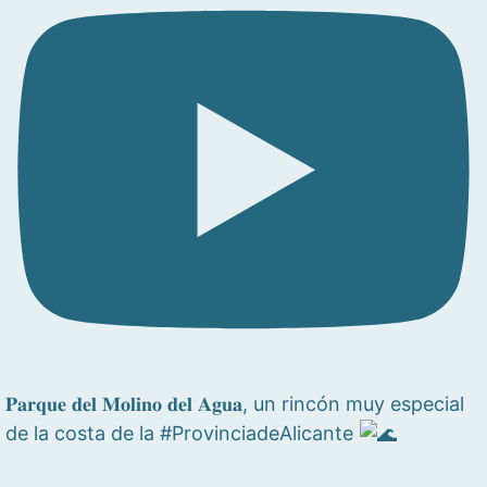
𝐏𝐚𝐫𝐪𝐮𝐞 𝐝𝐞𝐥 𝐌𝐨𝐥𝐢𝐧𝐨 𝐝𝐞𝐥 𝐀𝐠𝐮𝐚, un rincón muy especial
de la costa de la #ProvinciadeAlicante