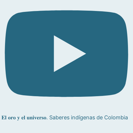
𝐄𝐥 𝐨𝐫𝐨 𝐲 𝐞𝐥 𝐮𝐧𝐢𝐯𝐞𝐫𝐬𝐨. Saberes indígenas de Colombia