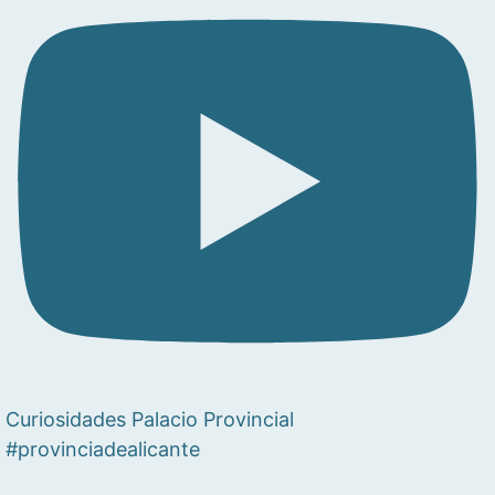
Curiosidades Palacio Provincial
#provinciadealicante