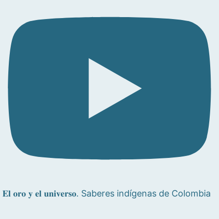
𝐄𝐥 𝐨𝐫𝐨 𝐲 𝐞𝐥 𝐮𝐧𝐢𝐯𝐞𝐫𝐬𝐨. Saberes indígenas de Colombia