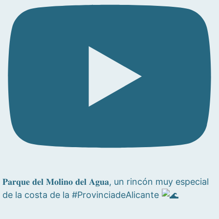
𝐏𝐚𝐫𝐪𝐮𝐞 𝐝𝐞𝐥 𝐌𝐨𝐥𝐢𝐧𝐨 𝐝𝐞𝐥 𝐀𝐠𝐮𝐚, un rincón muy especial
de la costa de la #ProvinciadeAlicante