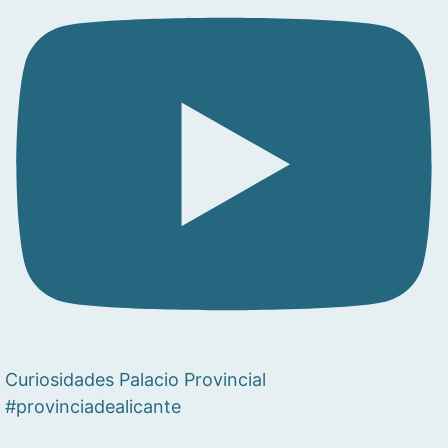
Curiosidades Palacio Provincial
#provinciadealicante