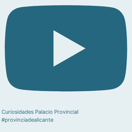
Curiosidades Palacio Provincial
#provinciadealicante