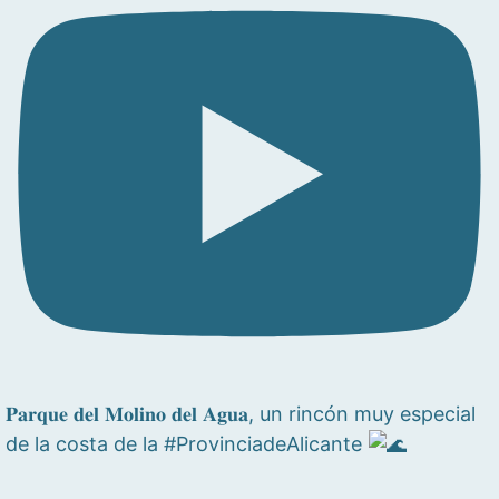
𝐏𝐚𝐫𝐪𝐮𝐞 𝐝𝐞𝐥 𝐌𝐨𝐥𝐢𝐧𝐨 𝐝𝐞𝐥 𝐀𝐠𝐮𝐚, un rincón muy especial
de la costa de la #ProvinciadeAlicante