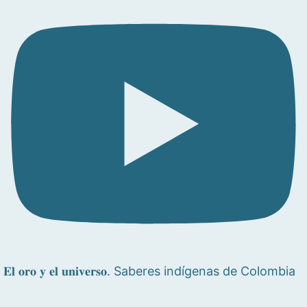
𝐄𝐥 𝐨𝐫𝐨 𝐲 𝐞𝐥 𝐮𝐧𝐢𝐯𝐞𝐫𝐬𝐨. Saberes indígenas de Colombia