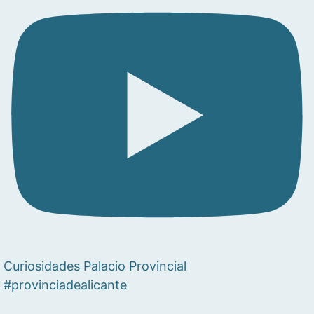
Curiosidades Palacio Provincial
#provinciadealicante