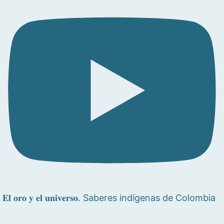
𝐄𝐥 𝐨𝐫𝐨 𝐲 𝐞𝐥 𝐮𝐧𝐢𝐯𝐞𝐫𝐬𝐨. Saberes indígenas de Colombia