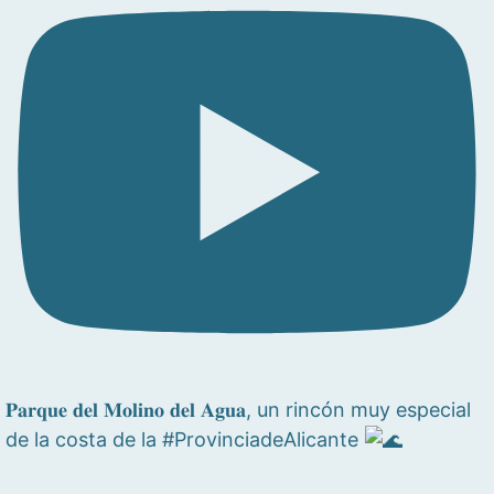
𝐏𝐚𝐫𝐪𝐮𝐞 𝐝𝐞𝐥 𝐌𝐨𝐥𝐢𝐧𝐨 𝐝𝐞𝐥 𝐀𝐠𝐮𝐚, un rincón muy especial
de la costa de la #ProvinciadeAlicante