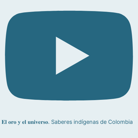
𝐄𝐥 𝐨𝐫𝐨 𝐲 𝐞𝐥 𝐮𝐧𝐢𝐯𝐞𝐫𝐬𝐨. Saberes indígenas de Colombia