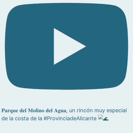
𝐏𝐚𝐫𝐪𝐮𝐞 𝐝𝐞𝐥 𝐌𝐨𝐥𝐢𝐧𝐨 𝐝𝐞𝐥 𝐀𝐠𝐮𝐚, un rincón muy especial
de la costa de la #ProvinciadeAlicante