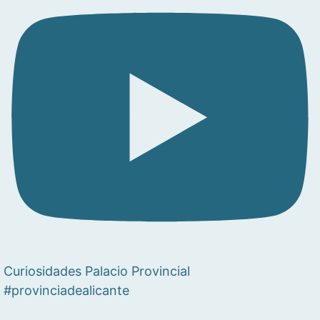
Curiosidades Palacio Provincial
#provinciadealicante