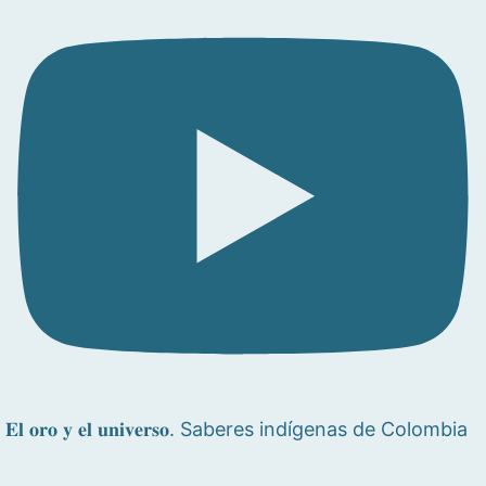
𝐄𝐥 𝐨𝐫𝐨 𝐲 𝐞𝐥 𝐮𝐧𝐢𝐯𝐞𝐫𝐬𝐨. Saberes indígenas de Colombia