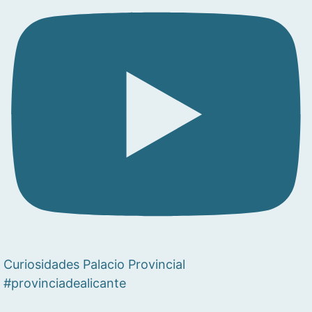
Curiosidades Palacio Provincial
#provinciadealicante