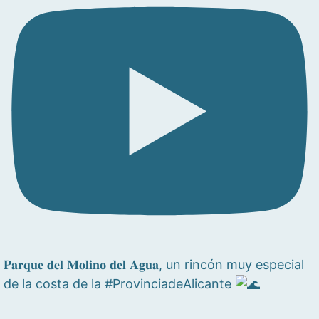
𝐏𝐚𝐫𝐪𝐮𝐞 𝐝𝐞𝐥 𝐌𝐨𝐥𝐢𝐧𝐨 𝐝𝐞𝐥 𝐀𝐠𝐮𝐚, un rincón muy especial
de la costa de la #ProvinciadeAlicante