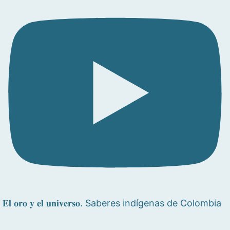
𝐄𝐥 𝐨𝐫𝐨 𝐲 𝐞𝐥 𝐮𝐧𝐢𝐯𝐞𝐫𝐬𝐨. Saberes indígenas de Colombia