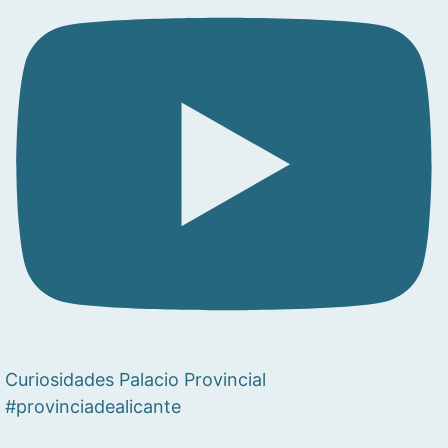
Curiosidades Palacio Provincial
#provinciadealicante