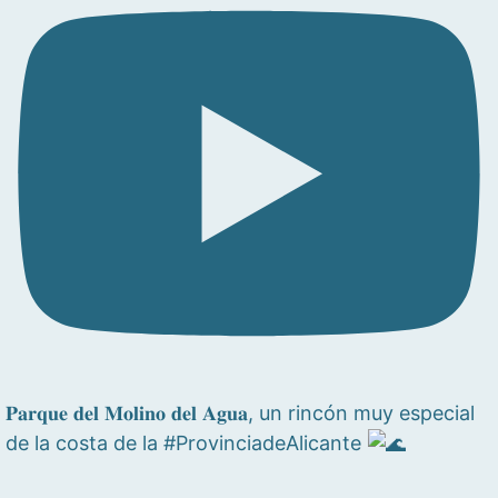
𝐏𝐚𝐫𝐪𝐮𝐞 𝐝𝐞𝐥 𝐌𝐨𝐥𝐢𝐧𝐨 𝐝𝐞𝐥 𝐀𝐠𝐮𝐚, un rincón muy especial
de la costa de la #ProvinciadeAlicante