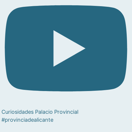
Curiosidades Palacio Provincial
#provinciadealicante