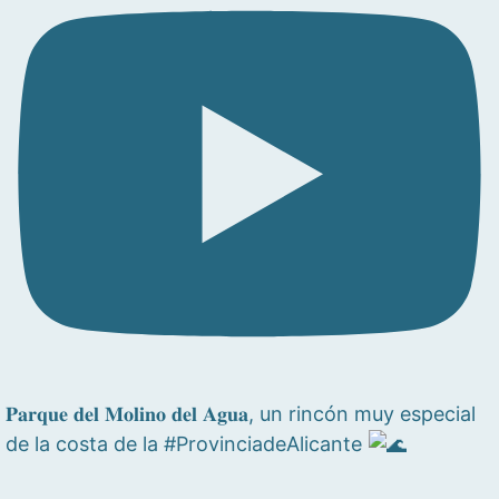
𝐏𝐚𝐫𝐪𝐮𝐞 𝐝𝐞𝐥 𝐌𝐨𝐥𝐢𝐧𝐨 𝐝𝐞𝐥 𝐀𝐠𝐮𝐚, un rincón muy especial
de la costa de la #ProvinciadeAlicante