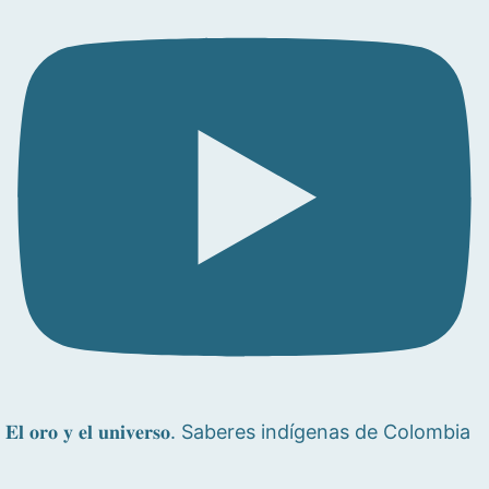
𝐄𝐥 𝐨𝐫𝐨 𝐲 𝐞𝐥 𝐮𝐧𝐢𝐯𝐞𝐫𝐬𝐨. Saberes indígenas de Colombia