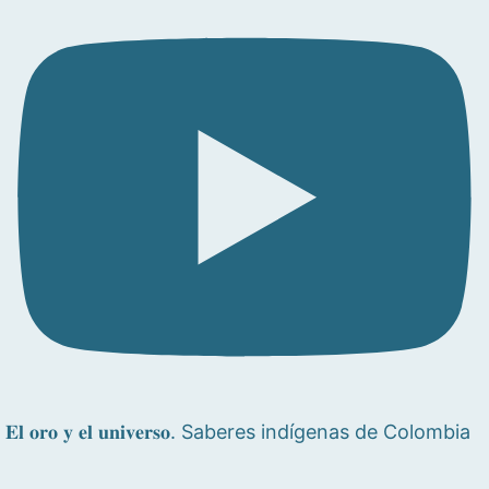
𝐄𝐥 𝐨𝐫𝐨 𝐲 𝐞𝐥 𝐮𝐧𝐢𝐯𝐞𝐫𝐬𝐨. Saberes indígenas de Colombia