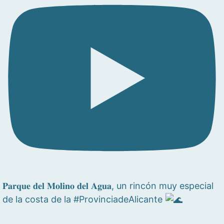
𝐏𝐚𝐫𝐪𝐮𝐞 𝐝𝐞𝐥 𝐌𝐨𝐥𝐢𝐧𝐨 𝐝𝐞𝐥 𝐀𝐠𝐮𝐚, un rincón muy especial
de la costa de la #ProvinciadeAlicante