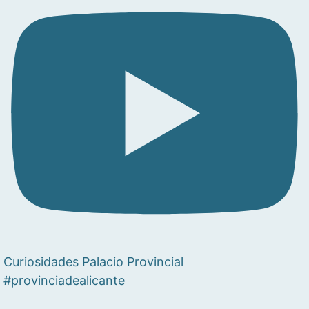
Curiosidades Palacio Provincial
#provinciadealicante