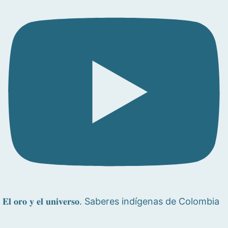
𝐄𝐥 𝐨𝐫𝐨 𝐲 𝐞𝐥 𝐮𝐧𝐢𝐯𝐞𝐫𝐬𝐨. Saberes indígenas de Colombia