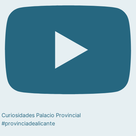
Curiosidades Palacio Provincial
#provinciadealicante