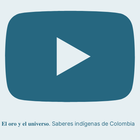
𝐄𝐥 𝐨𝐫𝐨 𝐲 𝐞𝐥 𝐮𝐧𝐢𝐯𝐞𝐫𝐬𝐨. Saberes indígenas de Colombia