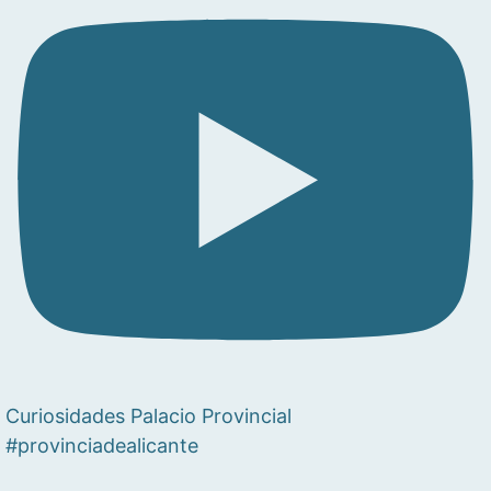
Curiosidades Palacio Provincial
#provinciadealicante