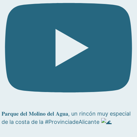
𝐏𝐚𝐫𝐪𝐮𝐞 𝐝𝐞𝐥 𝐌𝐨𝐥𝐢𝐧𝐨 𝐝𝐞𝐥 𝐀𝐠𝐮𝐚, un rincón muy especial
de la costa de la #ProvinciadeAlicante