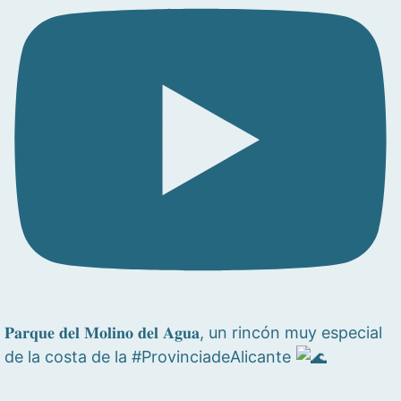
𝐏𝐚𝐫𝐪𝐮𝐞 𝐝𝐞𝐥 𝐌𝐨𝐥𝐢𝐧𝐨 𝐝𝐞𝐥 𝐀𝐠𝐮𝐚, un rincón muy especial
de la costa de la #ProvinciadeAlicante