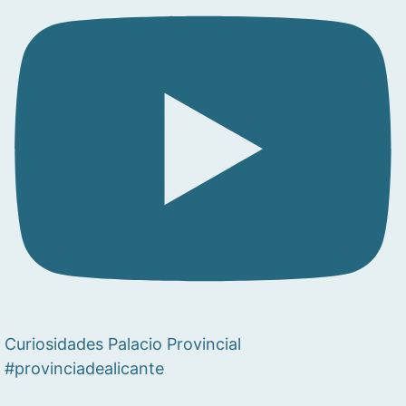
Curiosidades Palacio Provincial
#provinciadealicante