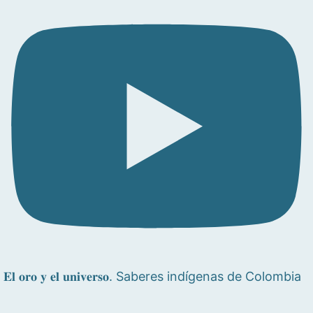
𝐄𝐥 𝐨𝐫𝐨 𝐲 𝐞𝐥 𝐮𝐧𝐢𝐯𝐞𝐫𝐬𝐨. Saberes indígenas de Colombia