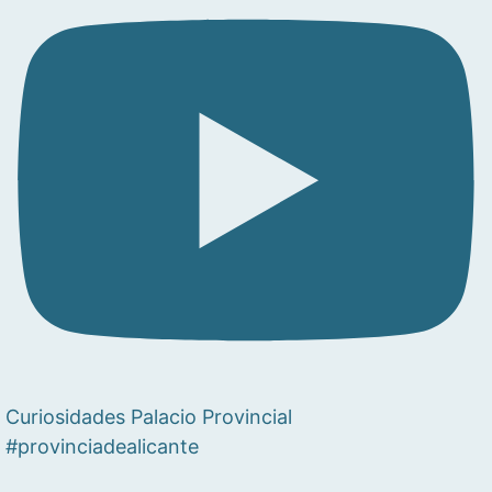
Curiosidades Palacio Provincial
#provinciadealicante