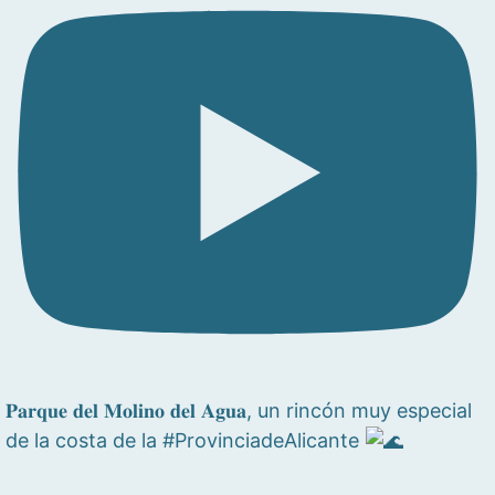
𝐏𝐚𝐫𝐪𝐮𝐞 𝐝𝐞𝐥 𝐌𝐨𝐥𝐢𝐧𝐨 𝐝𝐞𝐥 𝐀𝐠𝐮𝐚, un rincón muy especial
de la costa de la #ProvinciadeAlicante