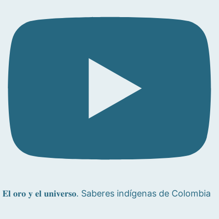
𝐄𝐥 𝐨𝐫𝐨 𝐲 𝐞𝐥 𝐮𝐧𝐢𝐯𝐞𝐫𝐬𝐨. Saberes indígenas de Colombia