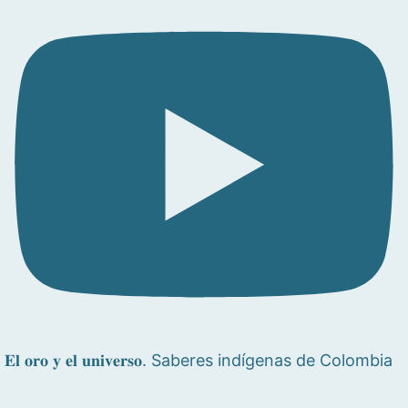
𝐄𝐥 𝐨𝐫𝐨 𝐲 𝐞𝐥 𝐮𝐧𝐢𝐯𝐞𝐫𝐬𝐨. Saberes indígenas de Colombia