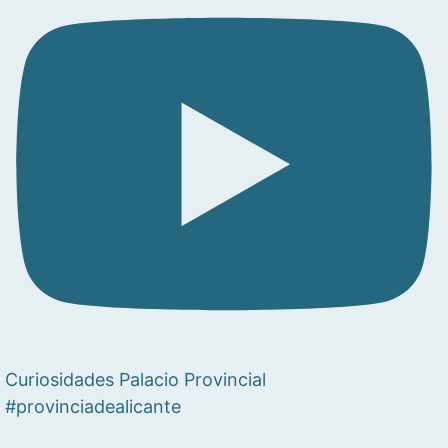
Curiosidades Palacio Provincial
#provinciadealicante