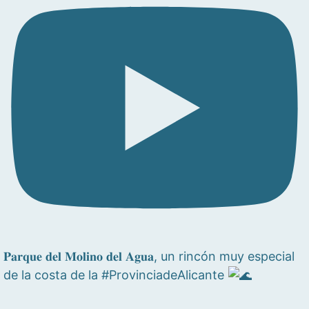
𝐏𝐚𝐫𝐪𝐮𝐞 𝐝𝐞𝐥 𝐌𝐨𝐥𝐢𝐧𝐨 𝐝𝐞𝐥 𝐀𝐠𝐮𝐚, un rincón muy especial
de la costa de la #ProvinciadeAlicante