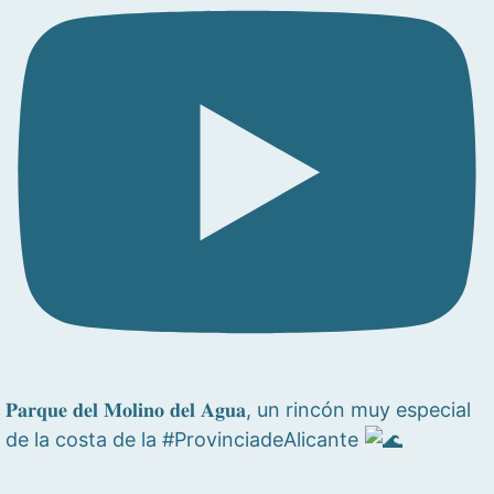
𝐏𝐚𝐫𝐪𝐮𝐞 𝐝𝐞𝐥 𝐌𝐨𝐥𝐢𝐧𝐨 𝐝𝐞𝐥 𝐀𝐠𝐮𝐚, un rincón muy especial
de la costa de la #ProvinciadeAlicante