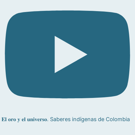
𝐄𝐥 𝐨𝐫𝐨 𝐲 𝐞𝐥 𝐮𝐧𝐢𝐯𝐞𝐫𝐬𝐨. Saberes indígenas de Colombia