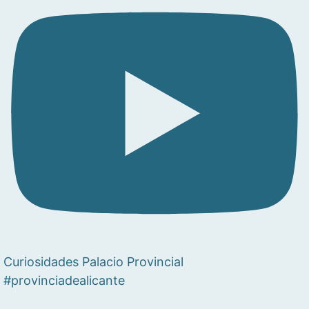
Curiosidades Palacio Provincial
#provinciadealicante