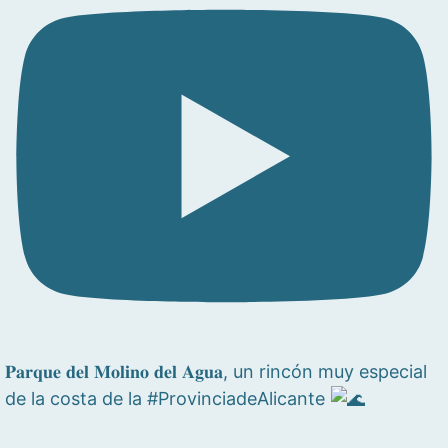
𝐏𝐚𝐫𝐪𝐮𝐞 𝐝𝐞𝐥 𝐌𝐨𝐥𝐢𝐧𝐨 𝐝𝐞𝐥 𝐀𝐠𝐮𝐚, un rincón muy especial
de la costa de la #ProvinciadeAlicante