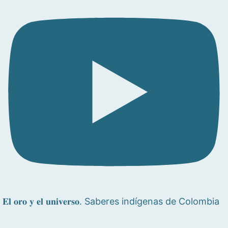
𝐄𝐥 𝐨𝐫𝐨 𝐲 𝐞𝐥 𝐮𝐧𝐢𝐯𝐞𝐫𝐬𝐨. Saberes indígenas de Colombia