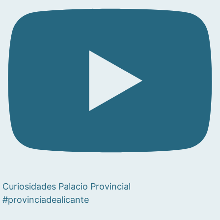
Curiosidades Palacio Provincial
#provinciadealicante