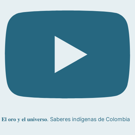
𝐄𝐥 𝐨𝐫𝐨 𝐲 𝐞𝐥 𝐮𝐧𝐢𝐯𝐞𝐫𝐬𝐨. Saberes indígenas de Colombia