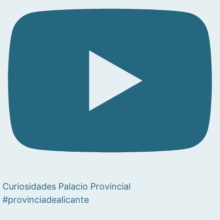
Curiosidades Palacio Provincial
#provinciadealicante