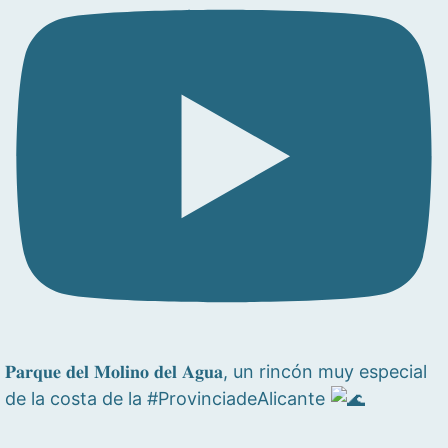
𝐏𝐚𝐫𝐪𝐮𝐞 𝐝𝐞𝐥 𝐌𝐨𝐥𝐢𝐧𝐨 𝐝𝐞𝐥 𝐀𝐠𝐮𝐚, un rincón muy especial
de la costa de la #ProvinciadeAlicante