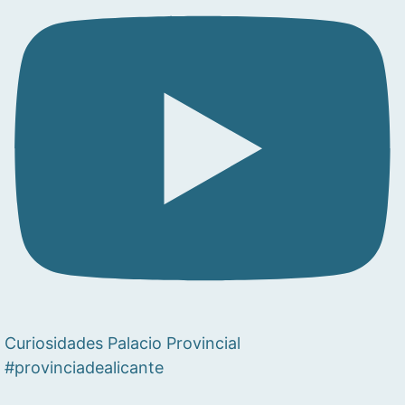
Curiosidades Palacio Provincial
#provinciadealicante