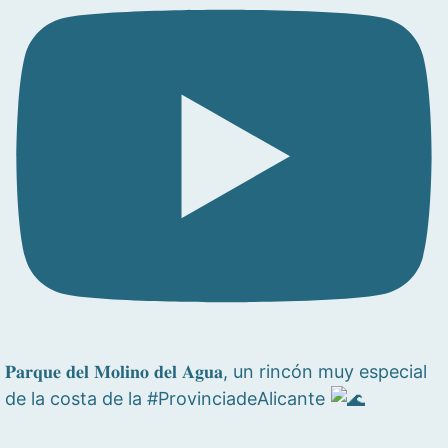
𝐏𝐚𝐫𝐪𝐮𝐞 𝐝𝐞𝐥 𝐌𝐨𝐥𝐢𝐧𝐨 𝐝𝐞𝐥 𝐀𝐠𝐮𝐚, un rincón muy especial
de la costa de la #ProvinciadeAlicante