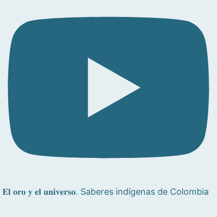
𝐄𝐥 𝐨𝐫𝐨 𝐲 𝐞𝐥 𝐮𝐧𝐢𝐯𝐞𝐫𝐬𝐨. Saberes indígenas de Colombia