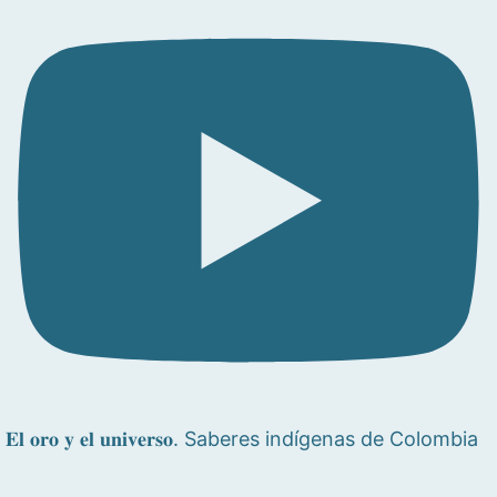
𝐄𝐥 𝐨𝐫𝐨 𝐲 𝐞𝐥 𝐮𝐧𝐢𝐯𝐞𝐫𝐬𝐨. Saberes indígenas de Colombia