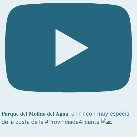
𝐏𝐚𝐫𝐪𝐮𝐞 𝐝𝐞𝐥 𝐌𝐨𝐥𝐢𝐧𝐨 𝐝𝐞𝐥 𝐀𝐠𝐮𝐚, un rincón muy especial
de la costa de la #ProvinciadeAlicante