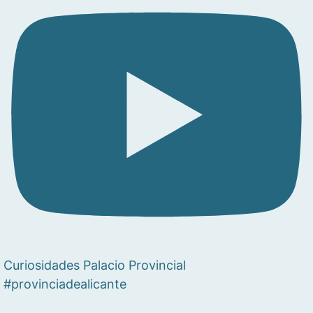
Curiosidades Palacio Provincial
#provinciadealicante