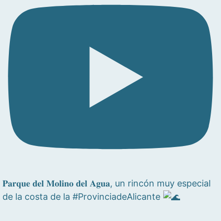
𝐏𝐚𝐫𝐪𝐮𝐞 𝐝𝐞𝐥 𝐌𝐨𝐥𝐢𝐧𝐨 𝐝𝐞𝐥 𝐀𝐠𝐮𝐚, un rincón muy especial
de la costa de la #ProvinciadeAlicante