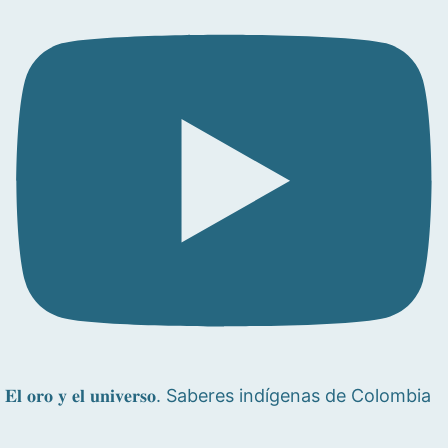
𝐄𝐥 𝐨𝐫𝐨 𝐲 𝐞𝐥 𝐮𝐧𝐢𝐯𝐞𝐫𝐬𝐨. Saberes indígenas de Colombia