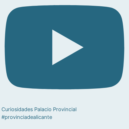
Curiosidades Palacio Provincial
#provinciadealicante