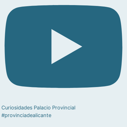
Curiosidades Palacio Provincial
#provinciadealicante