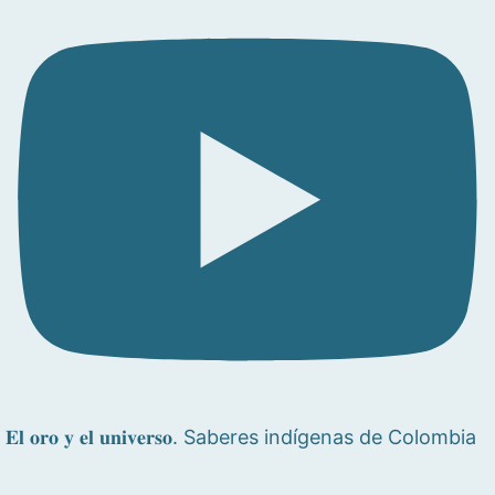
𝐄𝐥 𝐨𝐫𝐨 𝐲 𝐞𝐥 𝐮𝐧𝐢𝐯𝐞𝐫𝐬𝐨. Saberes indígenas de Colombia