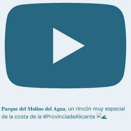
𝐏𝐚𝐫𝐪𝐮𝐞 𝐝𝐞𝐥 𝐌𝐨𝐥𝐢𝐧𝐨 𝐝𝐞𝐥 𝐀𝐠𝐮𝐚, un rincón muy especial
de la costa de la #ProvinciadeAlicante