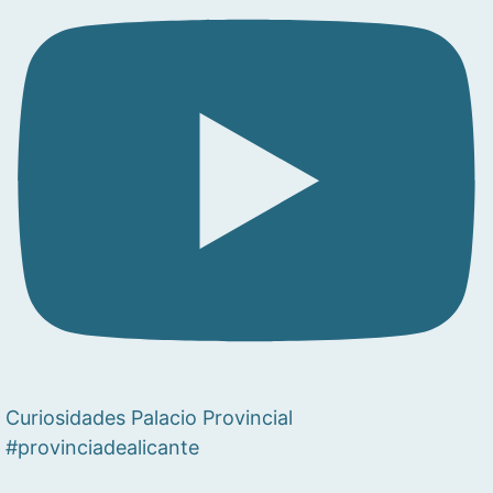
Curiosidades Palacio Provincial
#provinciadealicante