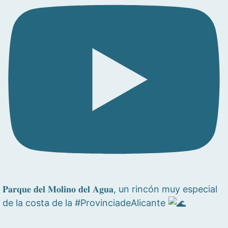
𝐏𝐚𝐫𝐪𝐮𝐞 𝐝𝐞𝐥 𝐌𝐨𝐥𝐢𝐧𝐨 𝐝𝐞𝐥 𝐀𝐠𝐮𝐚, un rincón muy especial
de la costa de la #ProvinciadeAlicante