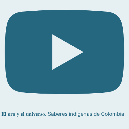
𝐄𝐥 𝐨𝐫𝐨 𝐲 𝐞𝐥 𝐮𝐧𝐢𝐯𝐞𝐫𝐬𝐨. Saberes indígenas de Colombia