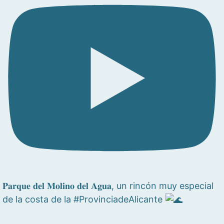
𝐏𝐚𝐫𝐪𝐮𝐞 𝐝𝐞𝐥 𝐌𝐨𝐥𝐢𝐧𝐨 𝐝𝐞𝐥 𝐀𝐠𝐮𝐚, un rincón muy especial
de la costa de la #ProvinciadeAlicante