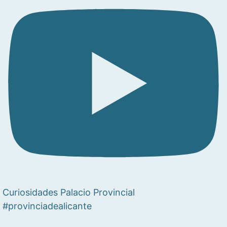
Curiosidades Palacio Provincial
#provinciadealicante