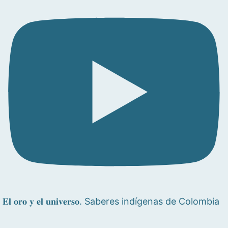
𝐄𝐥 𝐨𝐫𝐨 𝐲 𝐞𝐥 𝐮𝐧𝐢𝐯𝐞𝐫𝐬𝐨. Saberes indígenas de Colombia