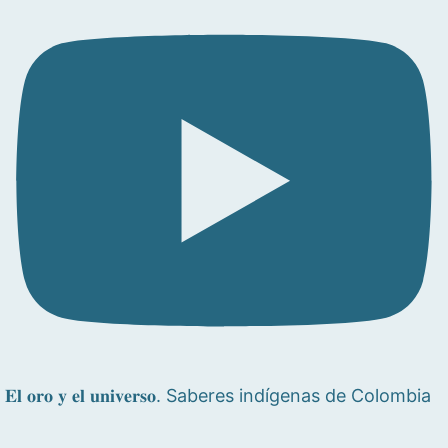
𝐄𝐥 𝐨𝐫𝐨 𝐲 𝐞𝐥 𝐮𝐧𝐢𝐯𝐞𝐫𝐬𝐨. Saberes indígenas de Colombia