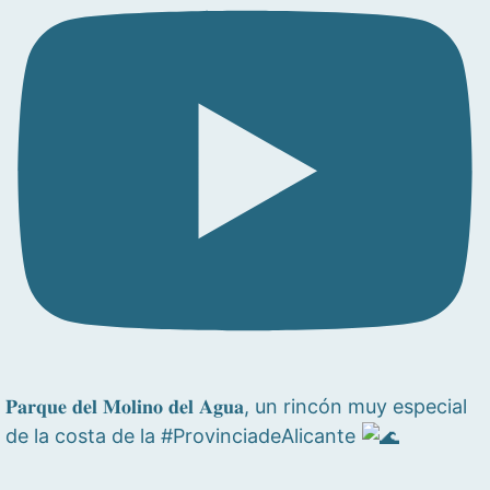
𝐏𝐚𝐫𝐪𝐮𝐞 𝐝𝐞𝐥 𝐌𝐨𝐥𝐢𝐧𝐨 𝐝𝐞𝐥 𝐀𝐠𝐮𝐚, un rincón muy especial
de la costa de la #ProvinciadeAlicante