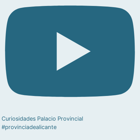
Curiosidades Palacio Provincial
#provinciadealicante