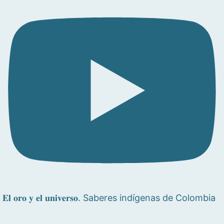
𝐄𝐥 𝐨𝐫𝐨 𝐲 𝐞𝐥 𝐮𝐧𝐢𝐯𝐞𝐫𝐬𝐨. Saberes indígenas de Colombia