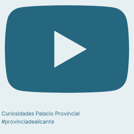
Curiosidades Palacio Provincial
#provinciadealicante