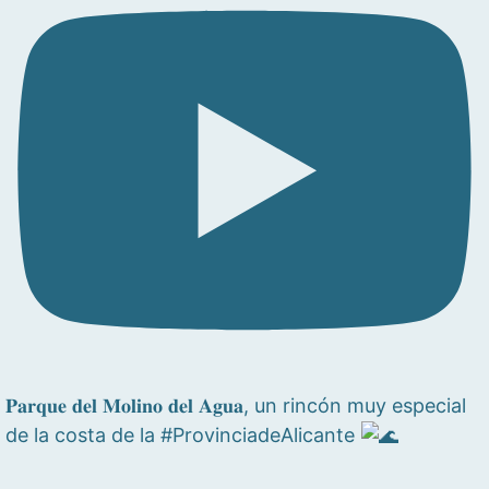
𝐏𝐚𝐫𝐪𝐮𝐞 𝐝𝐞𝐥 𝐌𝐨𝐥𝐢𝐧𝐨 𝐝𝐞𝐥 𝐀𝐠𝐮𝐚, un rincón muy especial
de la costa de la #ProvinciadeAlicante