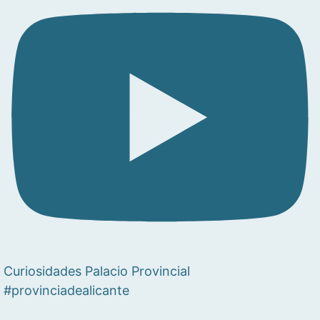
Curiosidades Palacio Provincial
#provinciadealicante