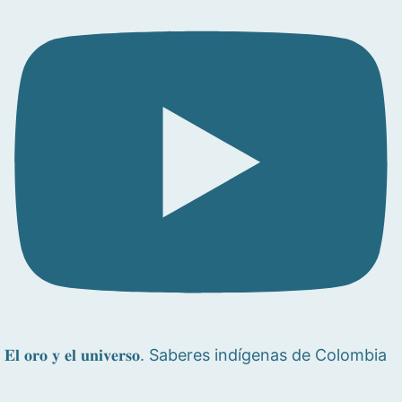
𝐄𝐥 𝐨𝐫𝐨 𝐲 𝐞𝐥 𝐮𝐧𝐢𝐯𝐞𝐫𝐬𝐨. Saberes indígenas de Colombia