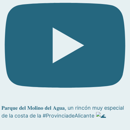
𝐏𝐚𝐫𝐪𝐮𝐞 𝐝𝐞𝐥 𝐌𝐨𝐥𝐢𝐧𝐨 𝐝𝐞𝐥 𝐀𝐠𝐮𝐚, un rincón muy especial
de la costa de la #ProvinciadeAlicante