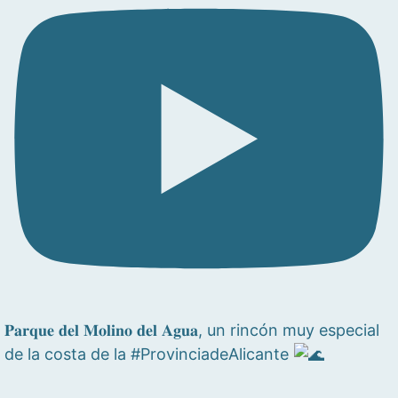
𝐏𝐚𝐫𝐪𝐮𝐞 𝐝𝐞𝐥 𝐌𝐨𝐥𝐢𝐧𝐨 𝐝𝐞𝐥 𝐀𝐠𝐮𝐚, un rincón muy especial
de la costa de la #ProvinciadeAlicante