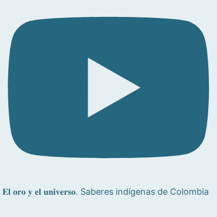
𝐄𝐥 𝐨𝐫𝐨 𝐲 𝐞𝐥 𝐮𝐧𝐢𝐯𝐞𝐫𝐬𝐨. Saberes indígenas de Colombia