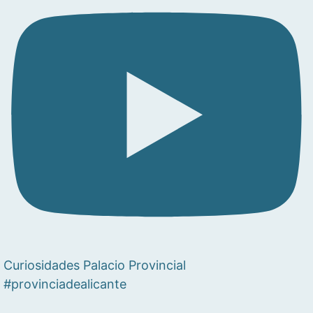
Curiosidades Palacio Provincial
#provinciadealicante