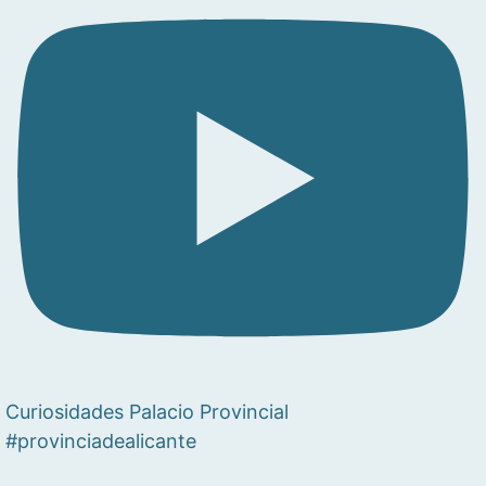
Curiosidades Palacio Provincial
#provinciadealicante