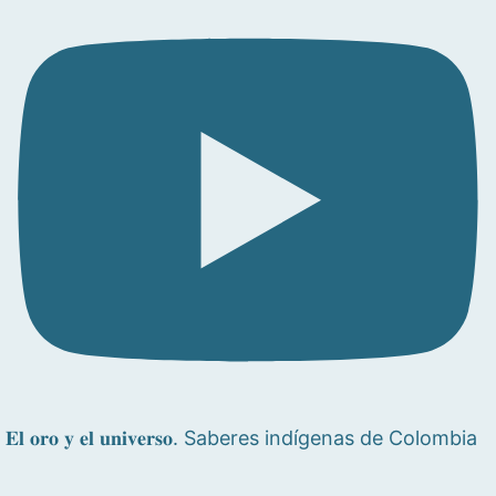
𝐄𝐥 𝐨𝐫𝐨 𝐲 𝐞𝐥 𝐮𝐧𝐢𝐯𝐞𝐫𝐬𝐨. Saberes indígenas de Colombia