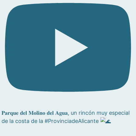
𝐏𝐚𝐫𝐪𝐮𝐞 𝐝𝐞𝐥 𝐌𝐨𝐥𝐢𝐧𝐨 𝐝𝐞𝐥 𝐀𝐠𝐮𝐚, un rincón muy especial
de la costa de la #ProvinciadeAlicante