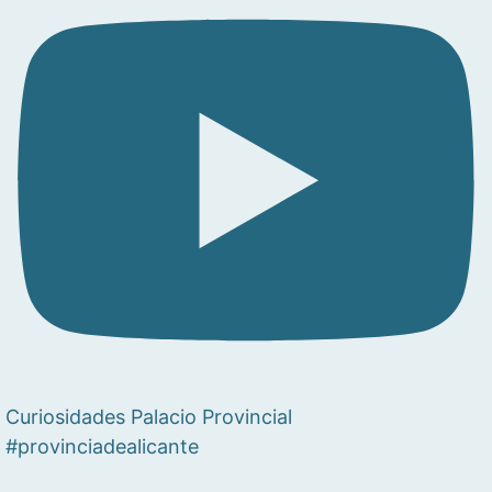
Curiosidades Palacio Provincial
#provinciadealicante