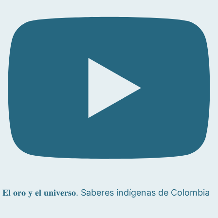
𝐄𝐥 𝐨𝐫𝐨 𝐲 𝐞𝐥 𝐮𝐧𝐢𝐯𝐞𝐫𝐬𝐨. Saberes indígenas de Colombia