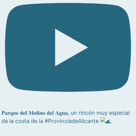
𝐏𝐚𝐫𝐪𝐮𝐞 𝐝𝐞𝐥 𝐌𝐨𝐥𝐢𝐧𝐨 𝐝𝐞𝐥 𝐀𝐠𝐮𝐚, un rincón muy especial
de la costa de la #ProvinciadeAlicante