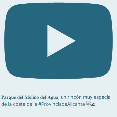
𝐏𝐚𝐫𝐪𝐮𝐞 𝐝𝐞𝐥 𝐌𝐨𝐥𝐢𝐧𝐨 𝐝𝐞𝐥 𝐀𝐠𝐮𝐚, un rincón muy especial
de la costa de la #ProvinciadeAlicante