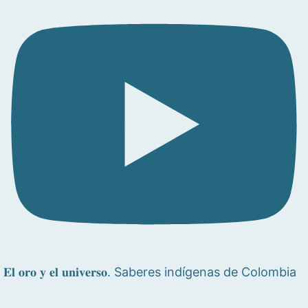
𝐄𝐥 𝐨𝐫𝐨 𝐲 𝐞𝐥 𝐮𝐧𝐢𝐯𝐞𝐫𝐬𝐨. Saberes indígenas de Colombia