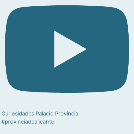
Curiosidades Palacio Provincial
#provinciadealicante