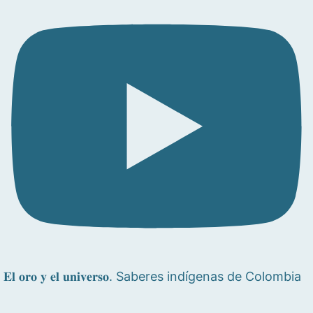
𝐄𝐥 𝐨𝐫𝐨 𝐲 𝐞𝐥 𝐮𝐧𝐢𝐯𝐞𝐫𝐬𝐨. Saberes indígenas de Colombia