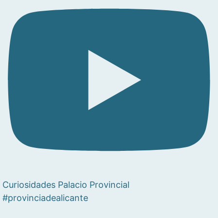
Curiosidades Palacio Provincial
#provinciadealicante