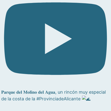
𝐏𝐚𝐫𝐪𝐮𝐞 𝐝𝐞𝐥 𝐌𝐨𝐥𝐢𝐧𝐨 𝐝𝐞𝐥 𝐀𝐠𝐮𝐚, un rincón muy especial
de la costa de la #ProvinciadeAlicante