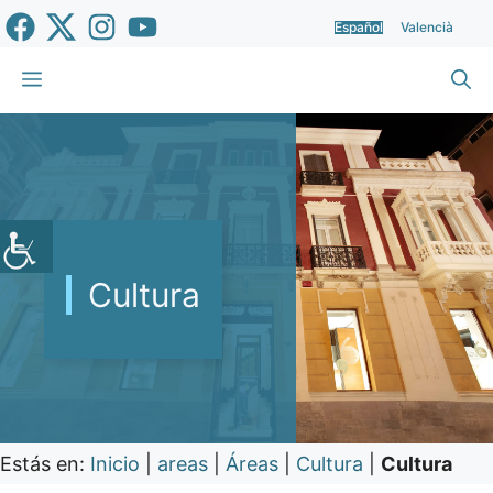
Saltar
Español
Valencià
al
contenido
Menú
Cultura
Estás en:
Inicio
|
areas
|
Áreas
|
Cultura
|
Cultura