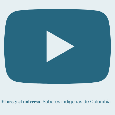
𝐄𝐥 𝐨𝐫𝐨 𝐲 𝐞𝐥 𝐮𝐧𝐢𝐯𝐞𝐫𝐬𝐨. Saberes indígenas de Colombia