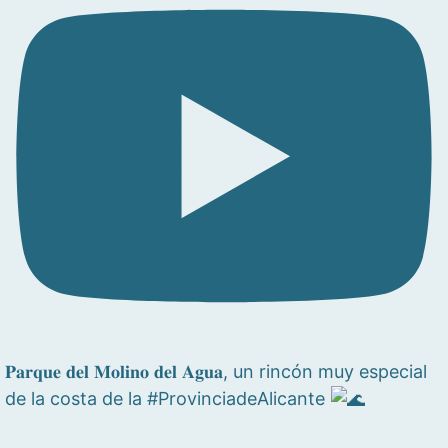
𝐏𝐚𝐫𝐪𝐮𝐞 𝐝𝐞𝐥 𝐌𝐨𝐥𝐢𝐧𝐨 𝐝𝐞𝐥 𝐀𝐠𝐮𝐚, un rincón muy especial
de la costa de la #ProvinciadeAlicante