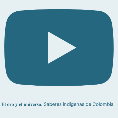
𝐄𝐥 𝐨𝐫𝐨 𝐲 𝐞𝐥 𝐮𝐧𝐢𝐯𝐞𝐫𝐬𝐨. Saberes indígenas de Colombia