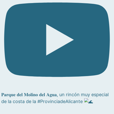
𝐏𝐚𝐫𝐪𝐮𝐞 𝐝𝐞𝐥 𝐌𝐨𝐥𝐢𝐧𝐨 𝐝𝐞𝐥 𝐀𝐠𝐮𝐚, un rincón muy especial
de la costa de la #ProvinciadeAlicante