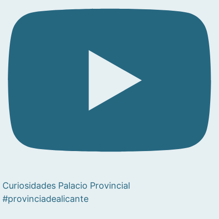
Curiosidades Palacio Provincial
#provinciadealicante