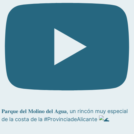
𝐏𝐚𝐫𝐪𝐮𝐞 𝐝𝐞𝐥 𝐌𝐨𝐥𝐢𝐧𝐨 𝐝𝐞𝐥 𝐀𝐠𝐮𝐚, un rincón muy especial
de la costa de la #ProvinciadeAlicante