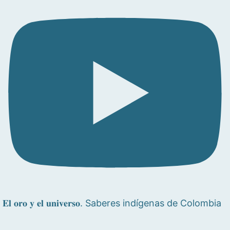
𝐄𝐥 𝐨𝐫𝐨 𝐲 𝐞𝐥 𝐮𝐧𝐢𝐯𝐞𝐫𝐬𝐨. Saberes indígenas de Colombia