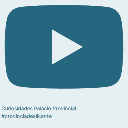
Curiosidades Palacio Provincial
#provinciadealicante