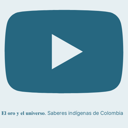
𝐄𝐥 𝐨𝐫𝐨 𝐲 𝐞𝐥 𝐮𝐧𝐢𝐯𝐞𝐫𝐬𝐨. Saberes indígenas de Colombia