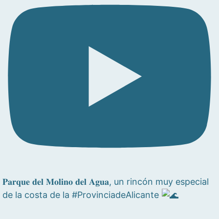
𝐏𝐚𝐫𝐪𝐮𝐞 𝐝𝐞𝐥 𝐌𝐨𝐥𝐢𝐧𝐨 𝐝𝐞𝐥 𝐀𝐠𝐮𝐚, un rincón muy especial
de la costa de la #ProvinciadeAlicante