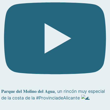
𝐏𝐚𝐫𝐪𝐮𝐞 𝐝𝐞𝐥 𝐌𝐨𝐥𝐢𝐧𝐨 𝐝𝐞𝐥 𝐀𝐠𝐮𝐚, un rincón muy especial
de la costa de la #ProvinciadeAlicante