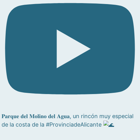
𝐏𝐚𝐫𝐪𝐮𝐞 𝐝𝐞𝐥 𝐌𝐨𝐥𝐢𝐧𝐨 𝐝𝐞𝐥 𝐀𝐠𝐮𝐚, un rincón muy especial
de la costa de la #ProvinciadeAlicante