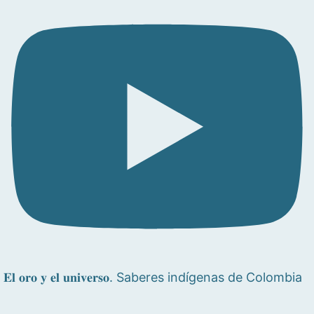
𝐄𝐥 𝐨𝐫𝐨 𝐲 𝐞𝐥 𝐮𝐧𝐢𝐯𝐞𝐫𝐬𝐨. Saberes indígenas de Colombia