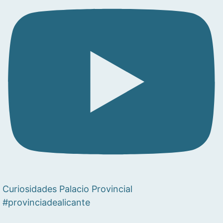
Curiosidades Palacio Provincial
#provinciadealicante