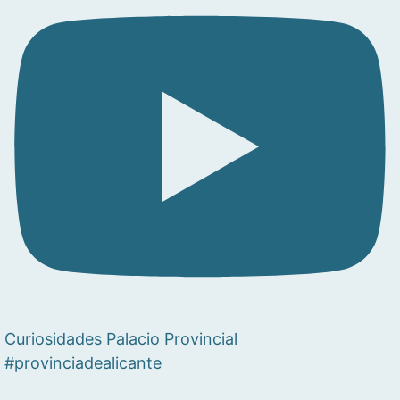
Curiosidades Palacio Provincial
#provinciadealicante