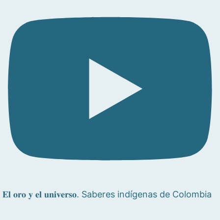
𝐄𝐥 𝐨𝐫𝐨 𝐲 𝐞𝐥 𝐮𝐧𝐢𝐯𝐞𝐫𝐬𝐨. Saberes indígenas de Colombia