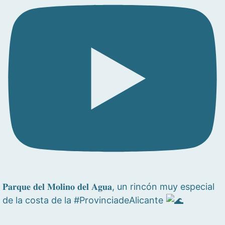
𝐏𝐚𝐫𝐪𝐮𝐞 𝐝𝐞𝐥 𝐌𝐨𝐥𝐢𝐧𝐨 𝐝𝐞𝐥 𝐀𝐠𝐮𝐚, un rincón muy especial
de la costa de la #ProvinciadeAlicante