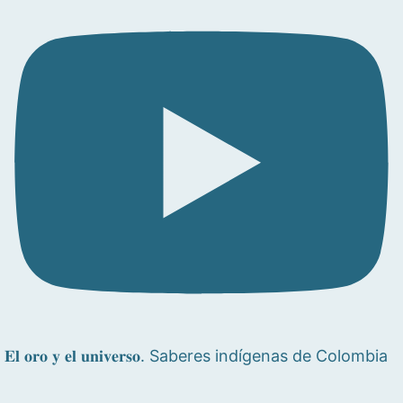
𝐄𝐥 𝐨𝐫𝐨 𝐲 𝐞𝐥 𝐮𝐧𝐢𝐯𝐞𝐫𝐬𝐨. Saberes indígenas de Colombia