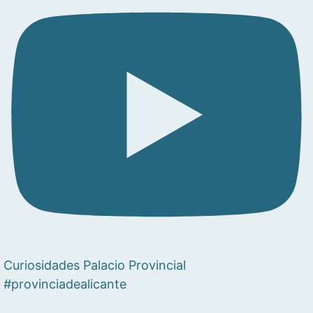
Curiosidades Palacio Provincial
#provinciadealicante