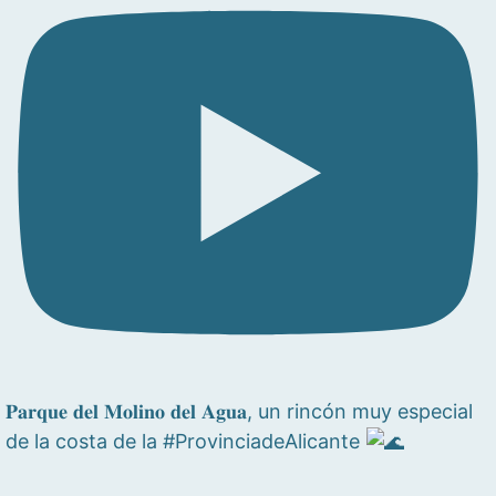
𝐏𝐚𝐫𝐪𝐮𝐞 𝐝𝐞𝐥 𝐌𝐨𝐥𝐢𝐧𝐨 𝐝𝐞𝐥 𝐀𝐠𝐮𝐚, un rincón muy especial
de la costa de la #ProvinciadeAlicante