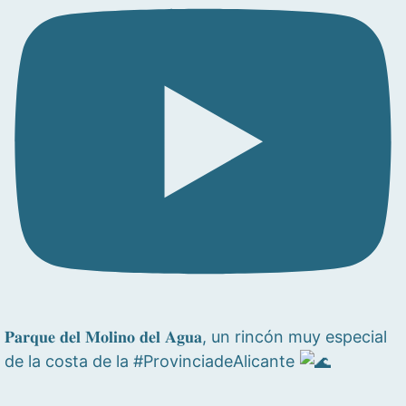
𝐏𝐚𝐫𝐪𝐮𝐞 𝐝𝐞𝐥 𝐌𝐨𝐥𝐢𝐧𝐨 𝐝𝐞𝐥 𝐀𝐠𝐮𝐚, un rincón muy especial
de la costa de la #ProvinciadeAlicante