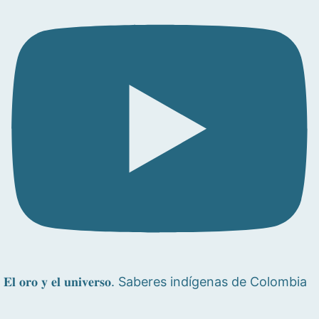
𝐄𝐥 𝐨𝐫𝐨 𝐲 𝐞𝐥 𝐮𝐧𝐢𝐯𝐞𝐫𝐬𝐨. Saberes indígenas de Colombia