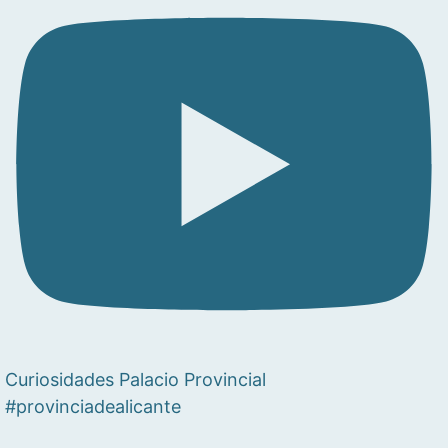
Curiosidades Palacio Provincial
#provinciadealicante