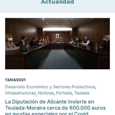
Actualidad
13/04/2021
Desarrollo Económico y Sectores Productivos
,
Infraestructuras
,
Noticias
,
Portada
,
Teulada
La Diputación de Alicante invierte en
Teulada-Moraira cerca de 600.000 euros
en ayudas especiales por el Covid