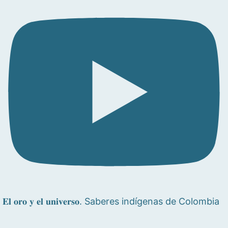
𝐄𝐥 𝐨𝐫𝐨 𝐲 𝐞𝐥 𝐮𝐧𝐢𝐯𝐞𝐫𝐬𝐨. Saberes indígenas de Colombia