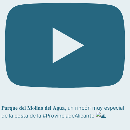
𝐏𝐚𝐫𝐪𝐮𝐞 𝐝𝐞𝐥 𝐌𝐨𝐥𝐢𝐧𝐨 𝐝𝐞𝐥 𝐀𝐠𝐮𝐚, un rincón muy especial
de la costa de la #ProvinciadeAlicante