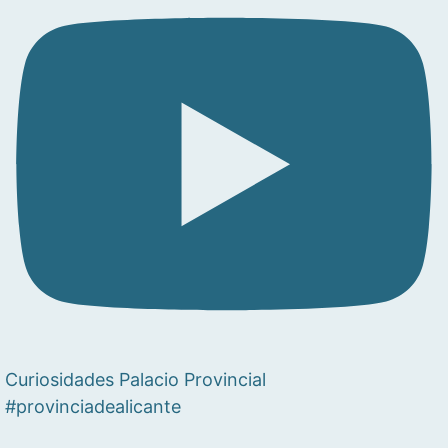
Curiosidades Palacio Provincial
#provinciadealicante