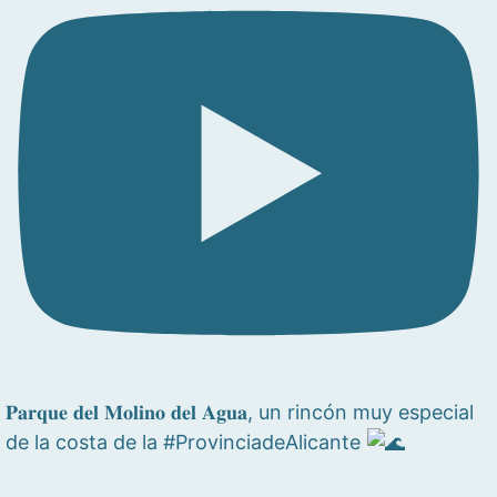
𝐏𝐚𝐫𝐪𝐮𝐞 𝐝𝐞𝐥 𝐌𝐨𝐥𝐢𝐧𝐨 𝐝𝐞𝐥 𝐀𝐠𝐮𝐚, un rincón muy especial
de la costa de la #ProvinciadeAlicante