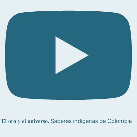
𝐄𝐥 𝐨𝐫𝐨 𝐲 𝐞𝐥 𝐮𝐧𝐢𝐯𝐞𝐫𝐬𝐨. Saberes indígenas de Colombia