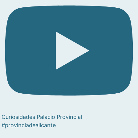
Curiosidades Palacio Provincial
#provinciadealicante