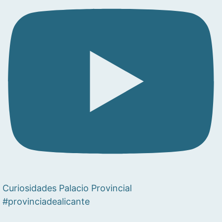
Curiosidades Palacio Provincial
#provinciadealicante