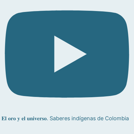
𝐄𝐥 𝐨𝐫𝐨 𝐲 𝐞𝐥 𝐮𝐧𝐢𝐯𝐞𝐫𝐬𝐨. Saberes indígenas de Colombia