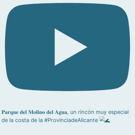
𝐏𝐚𝐫𝐪𝐮𝐞 𝐝𝐞𝐥 𝐌𝐨𝐥𝐢𝐧𝐨 𝐝𝐞𝐥 𝐀𝐠𝐮𝐚, un rincón muy especial
de la costa de la #ProvinciadeAlicante