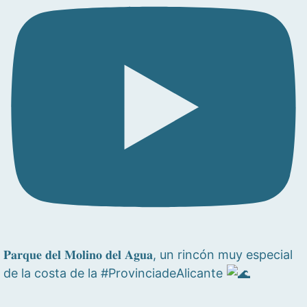
𝐏𝐚𝐫𝐪𝐮𝐞 𝐝𝐞𝐥 𝐌𝐨𝐥𝐢𝐧𝐨 𝐝𝐞𝐥 𝐀𝐠𝐮𝐚, un rincón muy especial
de la costa de la #ProvinciadeAlicante