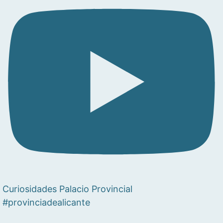
Curiosidades Palacio Provincial
#provinciadealicante