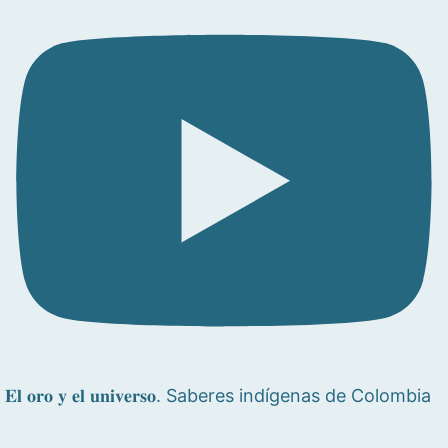
𝐄𝐥 𝐨𝐫𝐨 𝐲 𝐞𝐥 𝐮𝐧𝐢𝐯𝐞𝐫𝐬𝐨. Saberes indígenas de Colombia