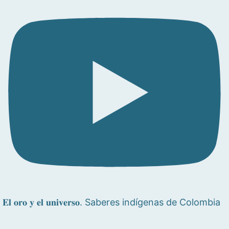
𝐄𝐥 𝐨𝐫𝐨 𝐲 𝐞𝐥 𝐮𝐧𝐢𝐯𝐞𝐫𝐬𝐨. Saberes indígenas de Colombia