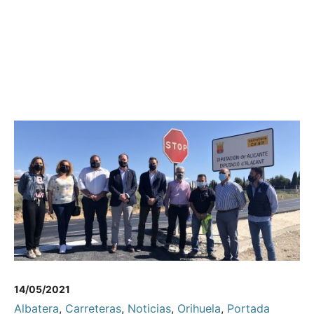
14/05/2021
Albatera
,
Carreteras
,
Noticias
,
Orihuela
,
Portada