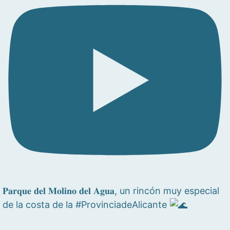
𝐏𝐚𝐫𝐪𝐮𝐞 𝐝𝐞𝐥 𝐌𝐨𝐥𝐢𝐧𝐨 𝐝𝐞𝐥 𝐀𝐠𝐮𝐚, un rincón muy especial
de la costa de la #ProvinciadeAlicante