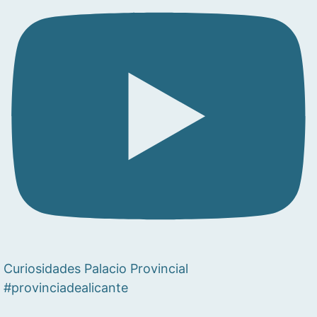
Curiosidades Palacio Provincial
#provinciadealicante