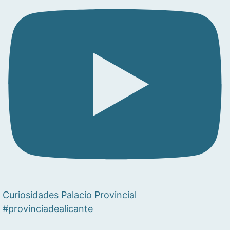
Curiosidades Palacio Provincial
#provinciadealicante