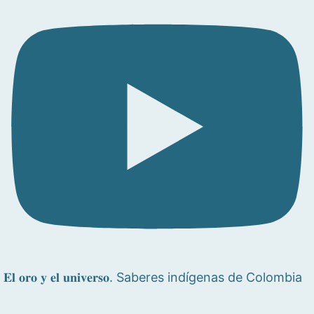
𝐄𝐥 𝐨𝐫𝐨 𝐲 𝐞𝐥 𝐮𝐧𝐢𝐯𝐞𝐫𝐬𝐨. Saberes indígenas de Colombia