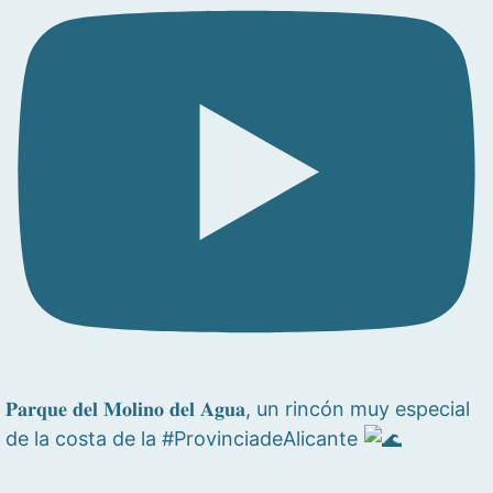
𝐏𝐚𝐫𝐪𝐮𝐞 𝐝𝐞𝐥 𝐌𝐨𝐥𝐢𝐧𝐨 𝐝𝐞𝐥 𝐀𝐠𝐮𝐚, un rincón muy especial
de la costa de la #ProvinciadeAlicante